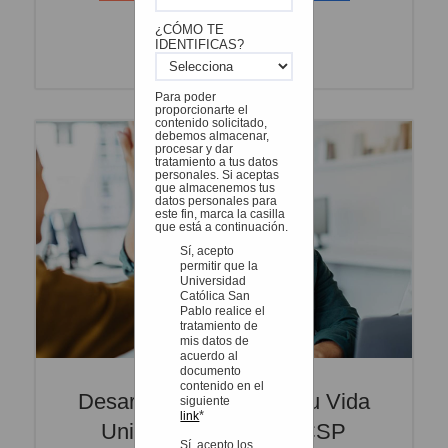
Estudiantes de Arequipa
¿CÓMO TE
Estudiantes de Provincia
IDENTIFICAS?
Para poder
proporcionarte el
contenido solicitado,
debemos almacenar,
procesar y dar
tratamiento a tus datos
personales. Si aceptas
que almacenemos tus
datos personales para
este fin, marca la casilla
que está a continuación.
Sí, acepto
permitir que la
Universidad
Católica San
Pablo realice el
tratamiento de
mis datos de
acuerdo al
documento
contenido en el
Desarrollo Personal Y Tu Vida
siguiente
*
link
Universitaria | BlogUCSP
Sí, acepto los