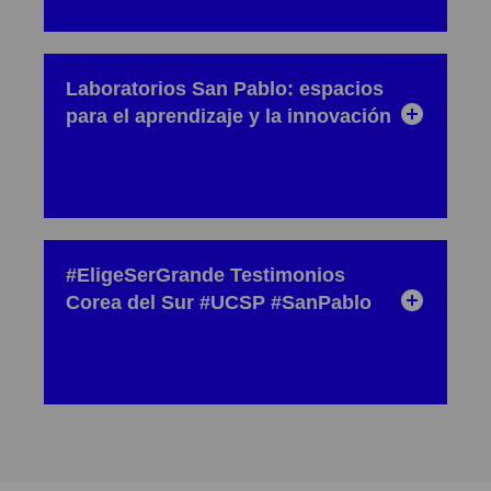
Laboratorios San Pablo: espacios
para el aprendizaje y la innovación
#EligeSerGrande Testimonios
Corea del Sur #UCSP #SanPablo