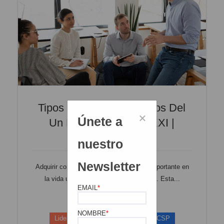
Tipos De Liderazgo: Retos Del
×
Únete a
Un Líder En El Siglo XXI |
BlogUCSP
nuestro
Newsletter
Adquirir conocimientos académicos es importante en
la vida universitaria, pero no lo es todo. Esta...
EMAIL
*
Leer más
NOMBRE
*
Liderazgo estudiantil
Carreras UCSP