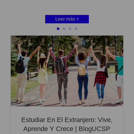
Leer más +
Leer más +
Leer más +
Leer más +
Estudiar En El Extranjero: Vive,
Aprende Y Crece | BlogUCSP