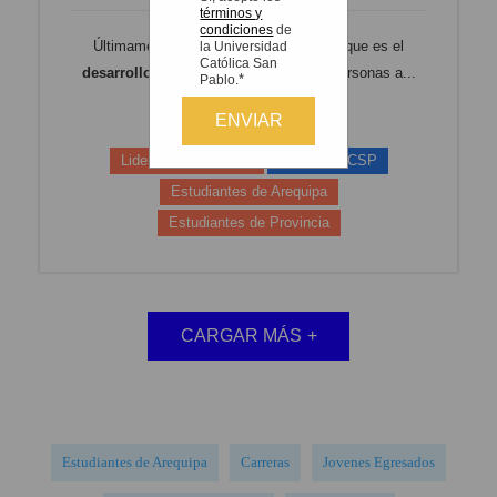
términos y
condiciones
de
Últimamente se habla de lo importante que es el
la Universidad
Católica San
desarrollo personal
y se anima a las personas a...
*
Pablo.
Leer más
Liderazgo estudiantil
Carreras UCSP
Estudiantes de Arequipa
Estudiantes de Provincia
CARGAR MÁS
+
Estudiantes de Arequipa
Carreras
Jovenes Egresados