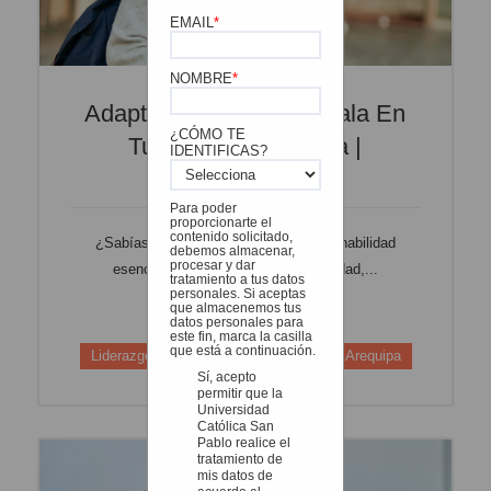
EMAIL
*
NOMBRE
*
Adaptabilidad: Desarróllala En
¿CÓMO TE
Tu Vida Universitaria |
IDENTIFICAS?
BlogUCSP
Para poder
proporcionarte el
contenido solicitado,
¿Sabías que la
adaptabilidad
es una habilidad
debemos almacenar,
procesar y dar
esencial para tu éxito en la universidad,...
tratamiento a tus datos
personales. Si aceptas
que almacenemos tus
Leer más
datos personales para
este fin, marca la casilla
que está a continuación.
Liderazgo estudiantil
Estudiantes de Arequipa
Sí, acepto
permitir que la
Universidad
Católica San
Pablo realice el
tratamiento de
mis datos de