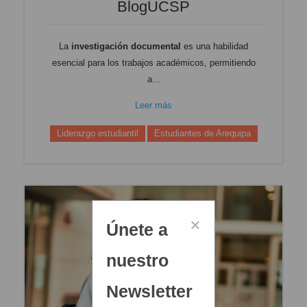
BlogUCSP
La
investigación documental
es una habilidad
esencial para los trabajos académicos, permitiendo
a...
Leer más
Liderazgo estudiantil
Estudiantes de Arequipa
×
Únete a
nuestro
Newsletter