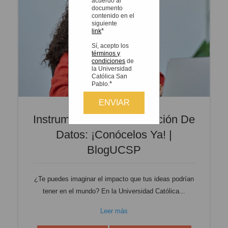
acuerdo al
documento
contenido en el
siguiente
*
link
Sí, acepto los
términos y
condiciones
de
la Universidad
Católica San
*
Pablo.
Instrumentos De Recolección De
Datos: ¡conócelos Ya! |
BlogUCSP
¿Te puedes imaginar el impacto que tus ideas podrían
tener en el mundo? En la Universidad Católica...
Leer más