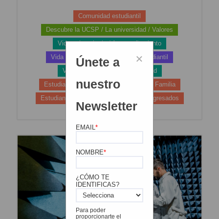
Comunidad estudiantil
Descubre la UCSP / La universidad / Valores
Vida universitaria / Acompañamiento
×
Vida universitaria / Comunidad estudiantil
Únete a
Vida universitaria / Empleabilidad
nuestro
Estudiantes de Arequipa
Padres de Familia
Estudiantes de Provincia
Jovenes Egresados
Newsletter
EMAIL
*
NOMBRE
*
¿CÓMO TE
IDENTIFICAS?
Para poder
proporcionarte el