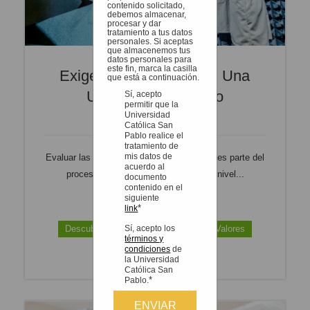
contenido solicitado,
debemos almacenar,
procesar y dar
tratamiento a tus datos
personales. Si aceptas
que almacenemos tus
datos personales para
este fin, marca la casilla
Exigencia Y Calidad En Una
que está a continuación.
Universidad, ¿Cómo
Sí, acepto
permitir que la
Reconocerlas?
Universidad
Católica San
Pablo realice el
tratamiento de
mis datos de
Evaluar las cualidades de una universidad es parte del
acuerdo al
proceso de selección. ¿Tiene un alto nivel...
documento
contenido en el
siguiente
Leer más
*
link
Sí, acepto los
Descubre la UCSP / La universidad / Valores
términos y
Padres de Familia
condiciones
de
la Universidad
Católica San
*
Pablo.