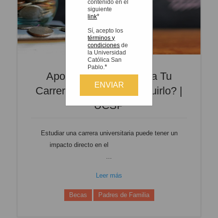
contenido en el
siguiente
*
link
Sí, acepto los
términos y
condiciones
de
la Universidad
Católica San
*
Pablo.
Apoyo Económico Para Tu
Carrera: ¿cómo Conseguirlo? |
UCSP
Estudiar una carrera universitaria puede tener un
impacto directo en el
presupuesto familiar.
...
Leer más
Becas
Padres de Familia