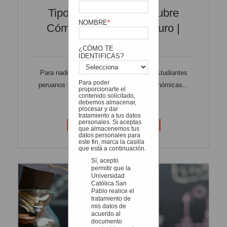
Tipos De Becas: Descubre
NOMBRE
*
Cómo Financiar Tu Futuro |
BlogUCSP
¿CÓMO TE
IDENTIFICAS?
Para nadie es un secreto que muchos estudiantes
Para poder
peruanos se enfrentan a situaciones económicas...
proporcionarte el
contenido solicitado,
debemos almacenar,
Leer más
procesar y dar
tratamiento a tus datos
personales. Si aceptas
Becas
Padres de Familia
que almacenemos tus
datos personales para
este fin, marca la casilla
que está a continuación.
Sí, acepto
permitir que la
Universidad
Católica San
Pablo realice el
tratamiento de
mis datos de
acuerdo al
documento