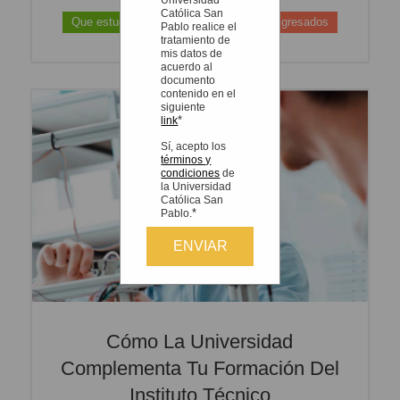
Católica San
Que estudiar? / Traslados
Jovenes Egresados
Pablo realice el
tratamiento de
mis datos de
acuerdo al
documento
contenido en el
siguiente
*
link
Sí, acepto los
términos y
condiciones
de
la Universidad
Católica San
*
Pablo.
Cómo La Universidad
Complementa Tu Formación Del
Instituto Técnico