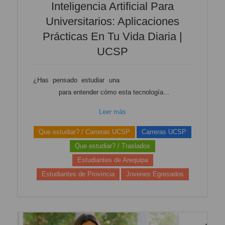
Inteligencia Artificial Para
Universitarios: Aplicaciones
Prácticas En Tu Vida Diaria |
UCSP
¿Has pensado estudiar una
carrera de Inteligencia
Artificial
para entender cómo esta tecnología...
Leer más
Que estudiar? / Carreras UCSP
Carreras UCSP
Que estudiar? / Traslados
Estudiantes de Arequipa
Estudiantes de Provincia
Jovenes Egresados