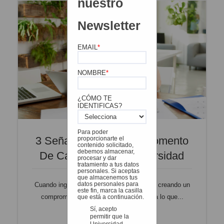
nuestro
Newsletter
EMAIL
*
NOMBRE
*
¿CÓMO TE
IDENTIFICAS?
Para poder
3 Señales De Que Es Momento
proporcionarte el
contenido solicitado,
debemos almacenar,
De Cambiarte De Universidad
procesar y dar
tratamiento a tus datos
personales. Si aceptas
que almacenemos tus
datos personales para
Cuando ingresas a la universidad te estás creando un
este fin, marca la casilla
compromiso. Estás poniendo en marcha lo que...
que está a continuación.
Sí, acepto
Leer más
permitir que la
Universidad