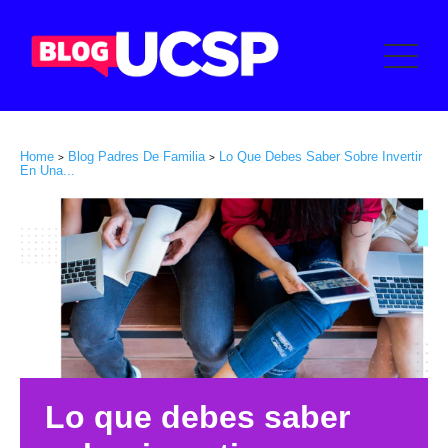
Home
Blog Padres De Familia
Lo Que Debes Saber Sobre Invertir
>
>
En Una...
Lo que debes saber