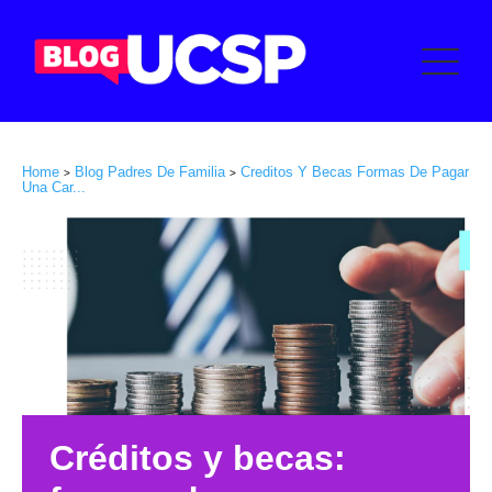
Home
Blog Padres De Familia
Creditos Y Becas Formas De Pagar
>
>
Una Car...
Créditos y becas: