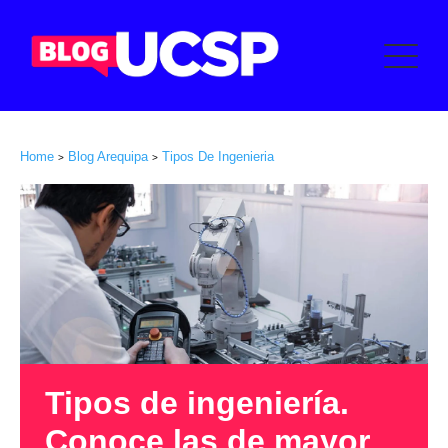
Home
Blog Arequipa
Tipos De Ingenieria
>
>
Tipos de ingeniería.
Conoce las de mayor