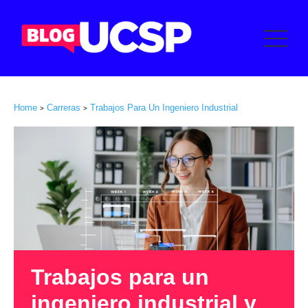
Home
Carreras
Trabajos Para Un Ingeniero Industrial
>
>
Trabajos para un
ingeniero industrial y