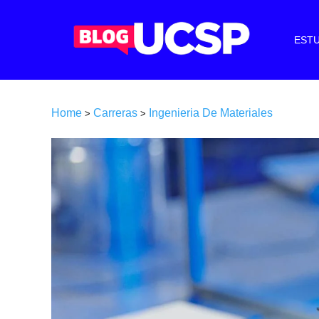
ESTU
Home
Carreras
Ingenieria De Materiales
>
>