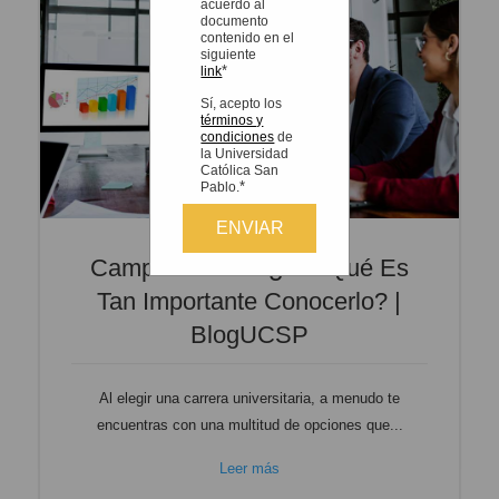
acuerdo al
documento
contenido en el
siguiente
*
link
Sí, acepto los
términos y
condiciones
de
la Universidad
Católica San
*
Pablo.
Campo Laboral: ¿por Qué Es
Tan Importante Conocerlo? |
BlogUCSP
Al elegir una carrera universitaria, a menudo te
encuentras con una multitud de opciones que...
Leer más