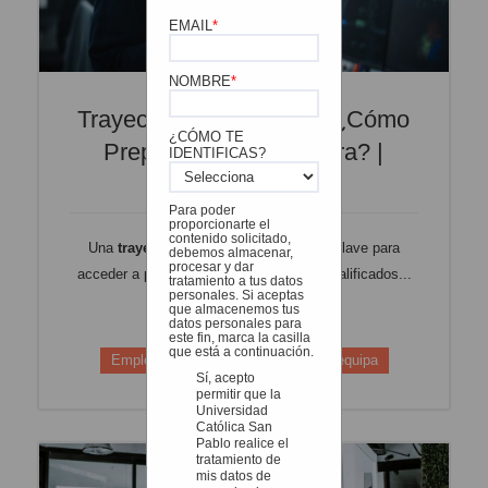
EMAIL
*
NOMBRE
*
Trayectoria Profesional: ¿cómo
¿CÓMO TE
Prepararla Desde Ahora? |
IDENTIFICAS?
BlogUCSP
Para poder
proporcionarte el
contenido solicitado,
Una
trayectoria profesional
sólida es clave para
debemos almacenar,
procesar y dar
acceder a puestos de trabajo altamente calificados...
tratamiento a tus datos
personales. Si aceptas
que almacenemos tus
Leer más
datos personales para
este fin, marca la casilla
que está a continuación.
Empleabilidad
Estudiantes de Arequipa
Sí, acepto
permitir que la
Universidad
Católica San
Pablo realice el
tratamiento de
mis datos de