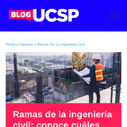
Home
Carreras
Ramas De La Ingenieria Civil
>
>
Ramas de la ingeniería
civil: conoce cuáles