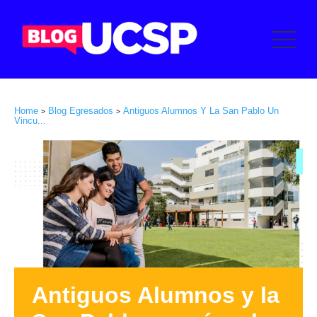
Home
Blog Egresados
Antiguos Alumnos Y La San Pablo Un
>
>
Vincu...
Antiguos Alumnos y la