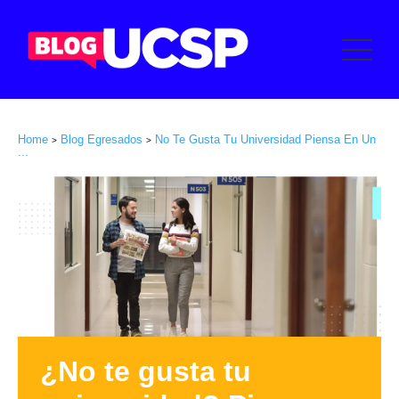
Home
Blog Egresados
No Te Gusta Tu Universidad Piensa En Un
>
>
...
¿No te gusta tu