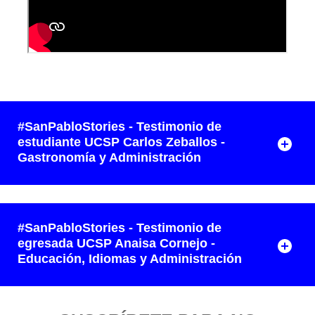
#SanPabloStories - Testimonio de
estudiante UCSP Carlos Zeballos -
Gastronomía y Administración
#SanPabloStories - Testimonio de
egresada UCSP Anaisa Cornejo -
Educación, Idiomas y Administración