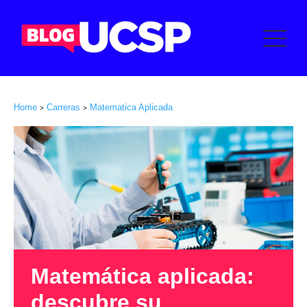
Home
Carreras
Matematica Aplicada
>
>
Matemática aplicada:
descubre su