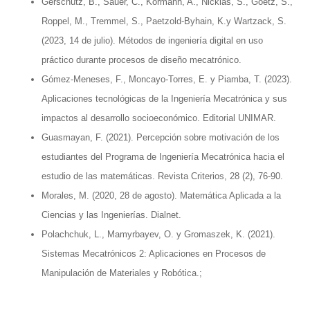
Gerschütz, B., Sauer, C., Kormann, A., Nicklas, S., Goetz, S.,
Roppel, M., Tremmel, S., Paetzold-Byhain, K.y Wartzack, S.
(2023, 14 de julio). Métodos de ingeniería digital en uso
práctico durante procesos de diseño mecatrónico.
Gómez-Meneses, F., Moncayo-Torres, E. y Piamba, T. (2023).
Aplicaciones tecnológicas de la Ingeniería Mecatrónica y sus
impactos al desarrollo socioeconómico. Editorial UNIMAR.
Guasmayan, F. (2021). Percepción sobre motivación de los
estudiantes del Programa de Ingeniería Mecatrónica hacia el
estudio de las matemáticas. Revista Criterios, 28 (2), 76-90.
Morales, M. (2020, 28 de agosto). Matemática Aplicada a la
Ciencias y las Ingenierías. Dialnet.
Polachchuk, L., Mamyrbayev, O. y Gromaszek, K. (2021).
Sistemas Mecatrónicos 2: Aplicaciones en Procesos de
Manipulación de Materiales y Robótica.;