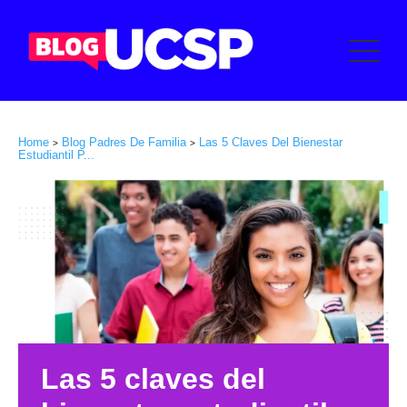
Home
Blog Padres De Familia
Las 5 Claves Del Bienestar
>
>
Estudiantil P...
Las 5 claves del