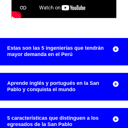
Estas son las 5 ingenierías que tendrán
mayor demanda en el Perú
Aprende inglés y portugués en la San
Pablo y conquista el mundo
5 características que distinguen a los
egresados de la San Pablo