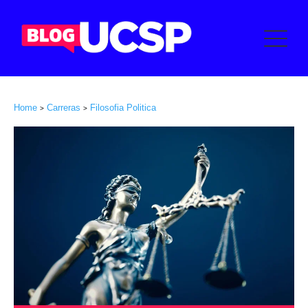
Home
Carreras
Filosofia Politica
>
>