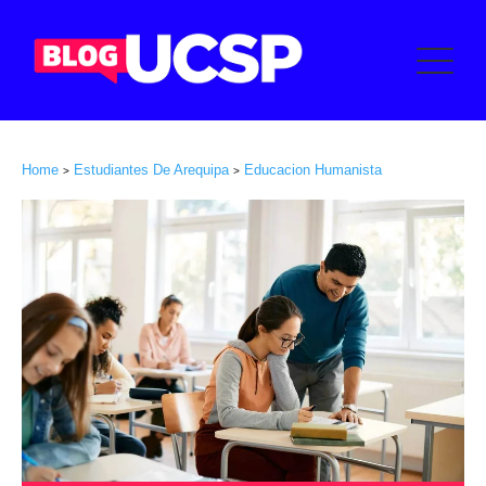
Home
Estudiantes De Arequipa
Educacion Humanista
>
>