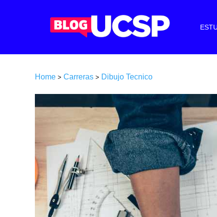
ESTU
Home
Carreras
Dibujo Tecnico
>
>