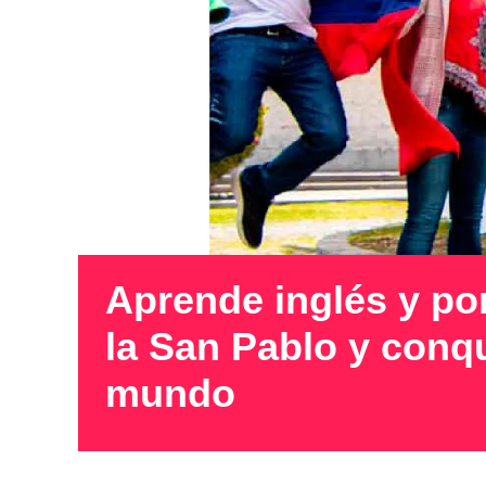
Aprende inglés y po
la San Pablo y conqu
mundo