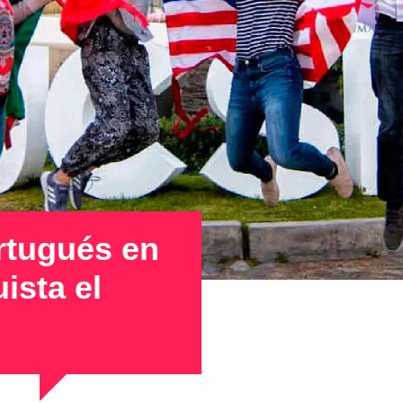
rtugués en
ista el