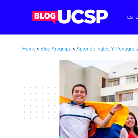
ESTU
Home
Blog Arequipa
Aprende Ingles Y Portugues
>
>