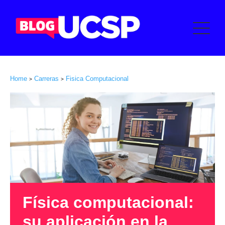
Home
Carreras
Fisica Computacional
>
>
Física computacional:
su aplicación en la