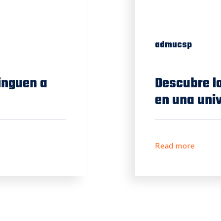
admucsp
tinguen a
Descubre lo
en una uni
Read more