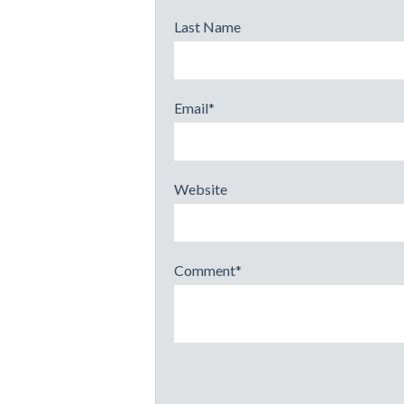
Last Name
Email
*
Website
Comment
*