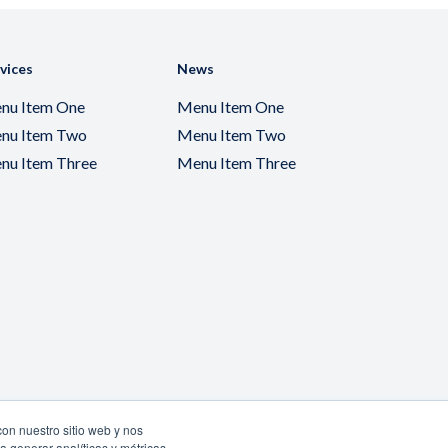
vices
News
nu Item One
Menu Item One
nu Item Two
Menu Item Two
nu Item Three
Menu Item Three
con nuestro sitio web y nos
a generar analíticas y métricas