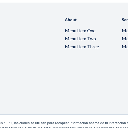
About
Ser
Menu Item One
Me
Menu Item Two
Me
Menu Item Three
Me
 tu PC, las cuales se utilizan para recopilar información acerca de tu interacción 
nformación con el fin de mejorar y personalizar tu experiencia de navegación y par