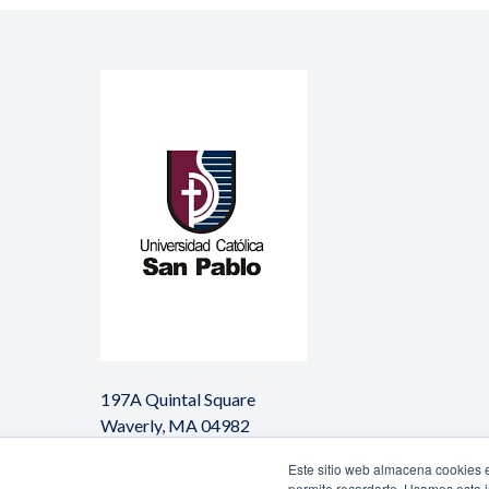
197A Quintal Square
Waverly, MA 04982
Este sitio web almacena cookies en
permite recordarte. Usamos esta i