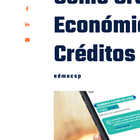
Económic
Créditos
admucsp